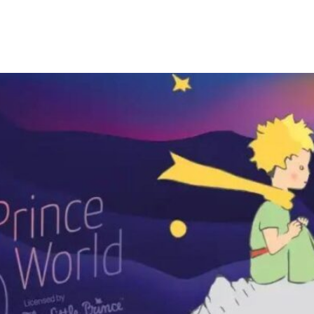
 Bryner P├â┬®rez Val