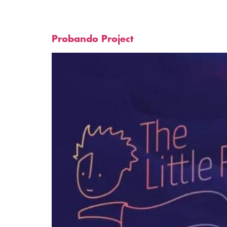
Author:
R├â┬│mulo
Probando Project